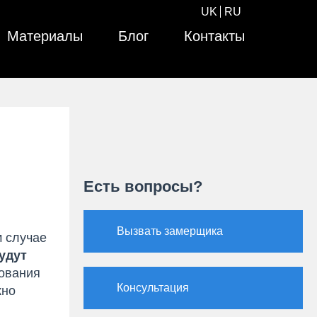
UK
RU
Материалы
Блог
Контакты
Есть вопросы?
Вызвать замерщика
м случае
удут
ования
Консультация
кно