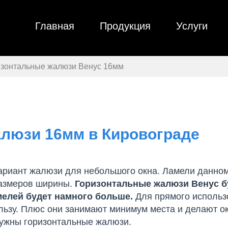
Главная
Продукция
Услуги
изонтальные жалюзи Венус 16мм
люзи 16мм в Кировограде
ариант жалюзи для небольшого окна. Ламели данно
размеров ширины.
Горизонтальные жалюзи Венус б
мелей будет намного больше.
Для прямого использ
льзу. Плюс они занимают минимум места и делают о
нужны горизонтальные жалюзи.