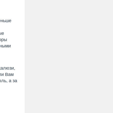
еньше
ые
оры
ьными
жалюзи,
ли Вам
ль, а за