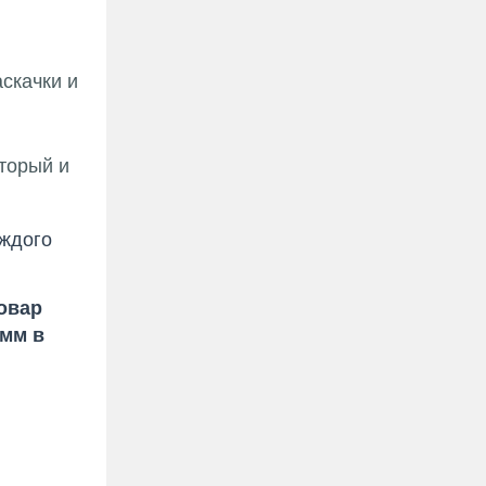
скачки и
торый и
.
ждого
овар
 мм в