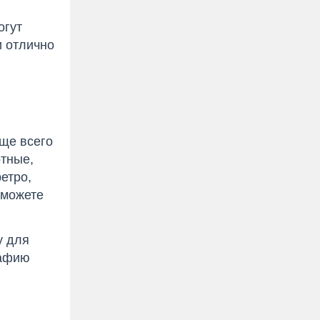
огут
и отлично
аще всего
отные,
етро,
 можете
у для
рафию