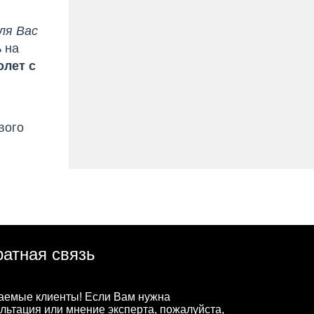
ля Вас
 на
олет с
вого
атная связь
аемые клиенты! Если Вам нужна
льтация или мнение эксперта, пожалуйста,